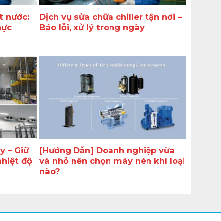
t nước:
Dịch vụ sửa chữa chiller tận nơi –
hực
Báo lỗi, xử lý trong ngày
y – Giữ
[Hướng Dẫn] Doanh nghiệp vừa
nhiệt độ
và nhỏ nên chọn máy nén khí loại
nào?