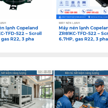
LẠNH
MÁY NÉN LẠNH
én lạnh Copeland
Máy nén lạnh Copela
-TFD-522 – Scroll
ZR81KC-TFD-522 – Scr
 gas R22, 3 pha
6.7HP, gas R22, 3 pha