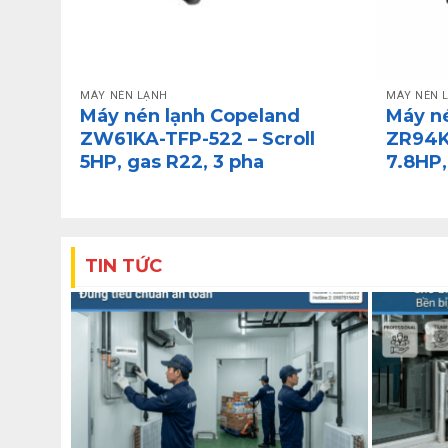
MÁY NÉN LẠNH
MÁY NÉN 
Máy nén lạnh Copeland
Máy n
5HP,
ZW61KA-TFP-522 – Scroll
ZR94KC
5HP, gas R22, 3 pha
7.8HP,
TIN TỨC