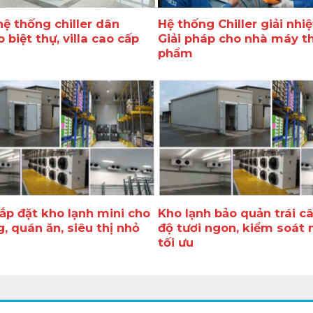
hệ thống chiller dân
Hệ thống Chiller giải nhiệ
 biệt thự, villa cao cấp
Giải pháp cho nhà máy t
phẩm
lắp đặt kho lạnh mini cho
Kho lạnh bảo quản trái câ
, quán ăn, siêu thị nhỏ
độ tươi ngon, kiểm soát 
tối ưu