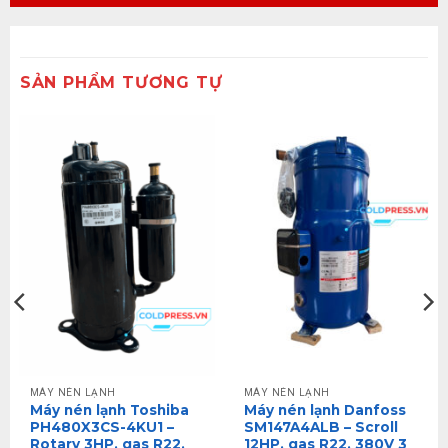
SẢN PHẨM TƯƠNG TỰ
MÁY NÉN LẠNH
MÁY NÉN LẠNH
Máy nén lạnh Toshiba
Máy nén lạnh Danfoss
PH480X3CS-4KU1 –
SM147A4ALB – Scroll
Rotary 3HP, gas R22,
12HP, gas R22, 380V 3