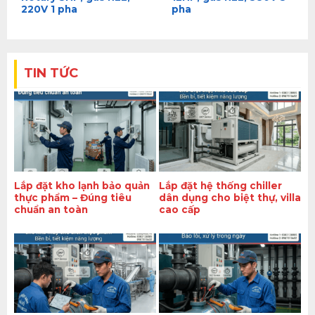
220V 1 pha
pha
TIN TỨC
Lắp đặt kho lạnh bảo quản
Lắp đặt hệ thống chiller
thực phẩm – Đúng tiêu
dân dụng cho biệt thự, villa
chuẩn an toàn
cao cấp