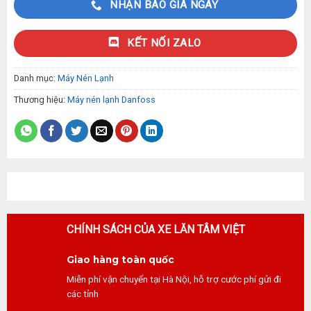
NHẬN BÁO GIÁ NGAY
KẾT NỐI ZALO
Danh mục:
Máy Nén Lạnh
Thương hiệu:
Máy nén lạnh Danfoss
CHÍNH SÁCH CỦA XE LĂN TÂM VIỆT
Giao hàng toàn quốc
Miễn phí vận chuyển tại Hà Nội, hỗ trợ cước phí gửi đi
các tỉnh