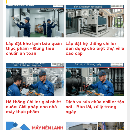
Lắp đặt kho lạnh bảo quản
Lắp đặt hệ thống chiller
thực phẩm – Đúng tiêu
dân dụng cho biệt thự, villa
chuẩn an toàn
cao cấp
Hệ thống Chiller giải nhiệt
Dịch vụ sửa chữa chiller tận
nước: Giải pháp cho nhà
nơi – Báo lỗi, xử lý trong
máy thực phẩm
ngày