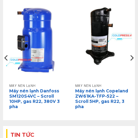
MÁY NÉN LẠNH
MÁY NÉN LẠNH
Máy nén lạnh Danfoss
Máy nén lạnh Copeland
SM120S4VC – Scroll
ZW61KA-TFP-522 –
10HP, gas R22, 380V 3
Scroll 5HP, gas R22, 3
pha
pha
TIN TỨC