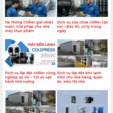
Hệ thống Chiller giải nhiệt
Dịch vụ sửa chữa chiller tận
nước: Giải pháp cho nhà
nơi – Báo lỗi, xử lý trong
máy thực phẩm
ngày
Dịch vụ lắp đặt chiller công
Dịch vụ lắp đặt kho lạnh
nghiệp uy tín – Tối ưu vận
mini cho nhà hàng, quán
hành nhà xưởng
ăn, siêu thị nhỏ