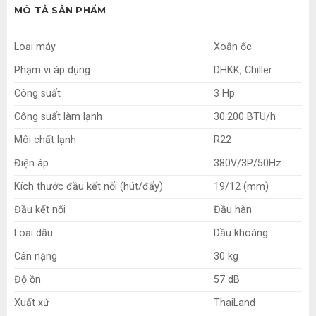
MÔ TẢ SẢN PHẨM
Loại máy
Xoắn ốc
Phạm vi áp dụng
DHKK, Chiller
Công suất
3 Hp
Công suất làm lạnh
30.200 BTU/h
Môi chất lạnh
R22
Điện áp
380V/3P/50Hz
Kích thước đầu kết nối (hút/đẩy)
19/12 (mm)
Đầu kết nối
Đầu hàn
Loại dầu
Dầu khoáng
Cân nặng
30 kg
Độ ồn
57 dB
Xuất xứ
ThaiLand