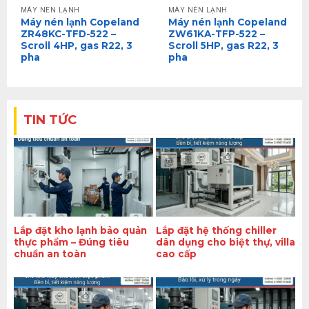
MÁY NÉN LẠNH
MÁY NÉN LẠNH
Máy nén lạnh Copeland
Máy nén lạnh Copeland
ZR48KC-TFD-522 –
ZW61KA-TFP-522 –
Scroll 4HP, gas R22, 3
Scroll 5HP, gas R22, 3
pha
pha
TIN TỨC
Lắp đặt kho lạnh bảo quản
Lắp đặt hệ thống chiller
thực phẩm – Đúng tiêu
dân dụng cho biệt thự, villa
chuẩn an toàn
cao cấp