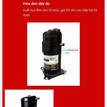
Hóa đơn đầy đủ
Xuất hoá đơn cho tổ chức, giá tốt cho các hiệp hội từ
thiện