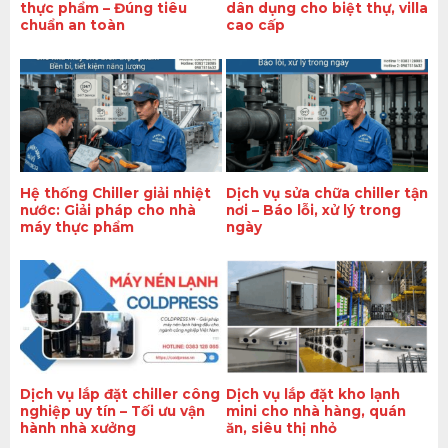
thực phẩm – Đúng tiêu
dân dụng cho biệt thự, villa
chuẩn an toàn
cao cấp
Hệ thống Chiller giải nhiệt
Dịch vụ sửa chữa chiller tận
nước: Giải pháp cho nhà
nơi – Báo lỗi, xử lý trong
máy thực phẩm
ngày
Dịch vụ lắp đặt chiller công
Dịch vụ lắp đặt kho lạnh
nghiệp uy tín – Tối ưu vận
mini cho nhà hàng, quán
hành nhà xưởng
ăn, siêu thị nhỏ