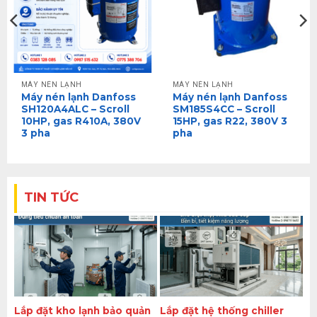
MÁY NÉN LẠNH
MÁY NÉN LẠNH
Máy nén lạnh Danfoss
Máy nén lạnh Danfoss
SH120A4ALC – Scroll
SM185S4CC – Scroll
10HP, gas R410A, 380V
15HP, gas R22, 380V 3
3 pha
pha
TIN TỨC
Lắp đặt kho lạnh bảo quản
Lắp đặt hệ thống chiller