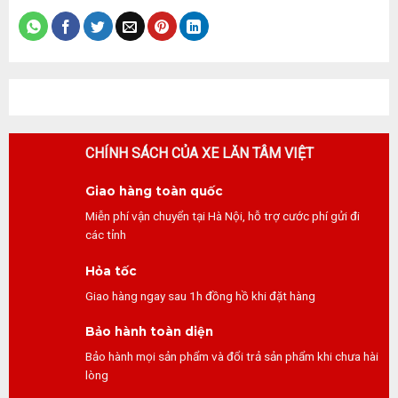
CHÍNH SÁCH CỦA XE LĂN TÂM VIỆT
Giao hàng toàn quốc
Miễn phí vận chuyển tại Hà Nội, hỗ trợ cước phí gửi đi
các tỉnh
Hỏa tốc
Giao hàng ngay sau 1h đồng hồ khi đặt hàng
Bảo hành toàn diện
Bảo hành mọi sản phẩm và đổi trả sản phẩm khi chưa hài
lòng