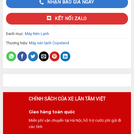
NHẬN BÁO GIÁ NGAY
KẾT NỐI ZALO
Danh mục:
Máy Nén Lạnh
Thương hiệu:
Máy nén lạnh Copeland
CHÍNH SÁCH CỦA XE LĂN TÂM VIỆT
Giao hàng toàn quốc
Miễn phí vận chuyển tại Hà Nội, hỗ trợ cước phí gửi đi
các tỉnh