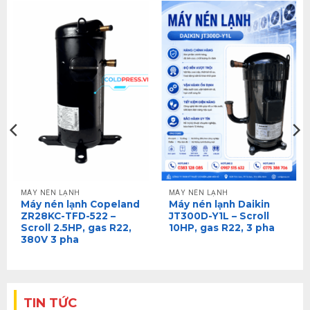
MÁY NÉN LẠNH
MÁY NÉN LẠNH
Máy nén lạnh Copeland
Máy nén lạnh Daikin
ZR28KC-TFD-522 –
JT300D-Y1L – Scroll
Scroll 2.5HP, gas R22,
10HP, gas R22, 3 pha
380V 3 pha
TIN TỨC