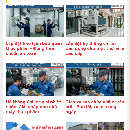
Lắp đặt kho lạnh bảo quản
Lắp đặt hệ thống chiller
thực phẩm – Đúng tiêu
dân dụng cho biệt thự, villa
chuẩn an toàn
cao cấp
Hệ thống Chiller giải nhiệt
Dịch vụ sửa chữa chiller tận
nước: Giải pháp cho nhà
nơi – Báo lỗi, xử lý trong
máy thực phẩm
ngày