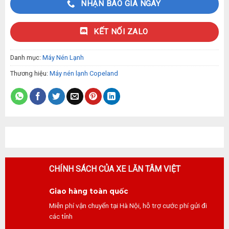
NHẬN BÁO GIÁ NGAY
KẾT NỐI ZALO
Danh mục:
Máy Nén Lạnh
Thương hiệu:
Máy nén lạnh Copeland
CHÍNH SÁCH CỦA XE LĂN TÂM VIỆT
Giao hàng toàn quốc
Miễn phí vận chuyển tại Hà Nội, hỗ trợ cước phí gửi đi
các tỉnh