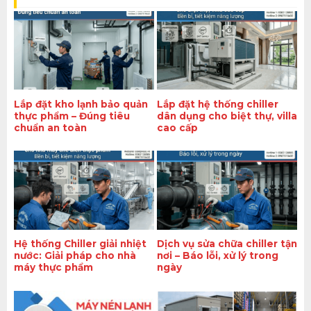
Lắp đặt kho lạnh bảo quản
Lắp đặt hệ thống chiller
thực phẩm – Đúng tiêu
dân dụng cho biệt thự, villa
chuẩn an toàn
cao cấp
Hệ thống Chiller giải nhiệt
Dịch vụ sửa chữa chiller tận
nước: Giải pháp cho nhà
nơi – Báo lỗi, xử lý trong
máy thực phẩm
ngày