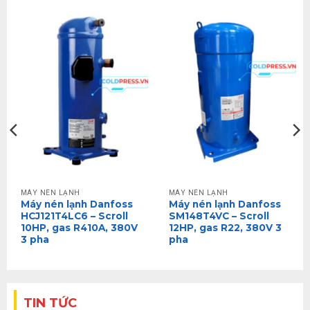
MÁY NÉN LẠNH
MÁY NÉN LẠNH
Máy nén lạnh Danfoss
Máy nén lạnh Danfoss
HCJ121T4LC6 – Scroll
SM148T4VC – Scroll
10HP, gas R410A, 380V
12HP, gas R22, 380V 3
3 pha
pha
TIN TỨC