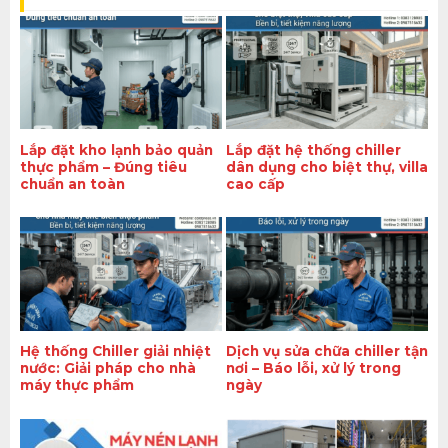
Lắp đặt kho lạnh bảo quản
Lắp đặt hệ thống chiller
thực phẩm – Đúng tiêu
dân dụng cho biệt thự, villa
chuẩn an toàn
cao cấp
Hệ thống Chiller giải nhiệt
Dịch vụ sửa chữa chiller tận
nước: Giải pháp cho nhà
nơi – Báo lỗi, xử lý trong
máy thực phẩm
ngày