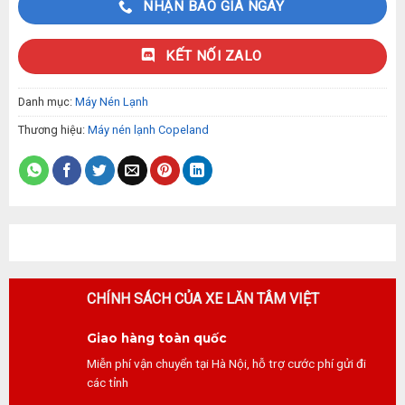
NHẬN BÁO GIÁ NGAY
KẾT NỐI ZALO
Danh mục:
Máy Nén Lạnh
Thương hiệu:
Máy nén lạnh Copeland
CHÍNH SÁCH CỦA XE LĂN TÂM VIỆT
Giao hàng toàn quốc
Miễn phí vận chuyển tại Hà Nội, hỗ trợ cước phí gửi đi
các tỉnh