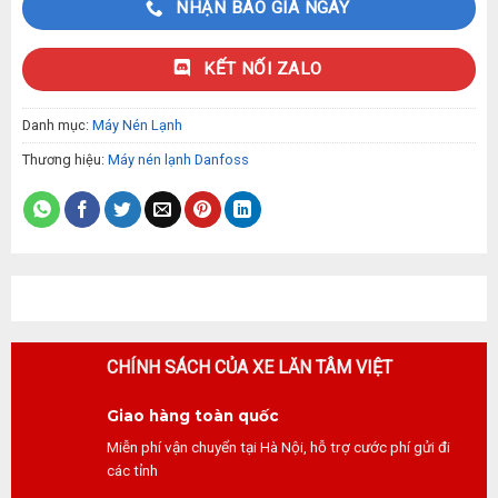
NHẬN BÁO GIÁ NGAY
KẾT NỐI ZALO
Danh mục:
Máy Nén Lạnh
Thương hiệu:
Máy nén lạnh Danfoss
CHÍNH SÁCH CỦA XE LĂN TÂM VIỆT
Giao hàng toàn quốc
Miễn phí vận chuyển tại Hà Nội, hỗ trợ cước phí gửi đi
các tỉnh