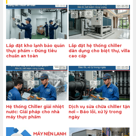
Lắp đặt kho lạnh bảo quản
Lắp đặt hệ thống chiller
thực phẩm – Đúng tiêu
dân dụng cho biệt thự, villa
chuẩn an toàn
cao cấp
Hệ thống Chiller giải nhiệt
Dịch vụ sửa chữa chiller tận
nước: Giải pháp cho nhà
nơi – Báo lỗi, xử lý trong
máy thực phẩm
ngày