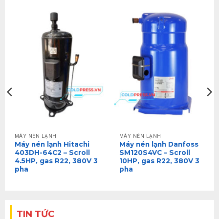
MÁY NÉN LẠNH
MÁY NÉN LẠNH
Máy nén lạnh Hitachi
Máy nén lạnh Danfoss
403DH-64C2 – Scroll
SM120S4VC – Scroll
4.5HP, gas R22, 380V 3
10HP, gas R22, 380V 3
pha
pha
TIN TỨC