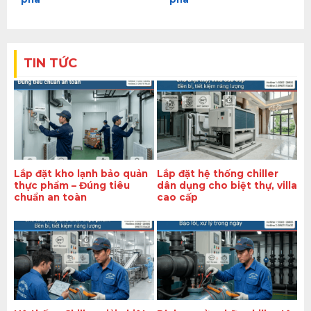
TIN TỨC
Lắp đặt kho lạnh bảo quản
Lắp đặt hệ thống chiller
thực phẩm – Đúng tiêu
dân dụng cho biệt thự, villa
chuẩn an toàn
cao cấp