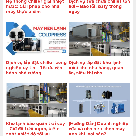
Hệ thống Chiller giải nhiệt
Dịch vụ sửa chữa chiller tận
nước: Giải pháp cho nhà
nơi – Báo lỗi, xử lý trong
máy thực phẩm
ngày
Dịch vụ lắp đặt chiller công
Dịch vụ lắp đặt kho lạnh
nghiệp uy tín – Tối ưu vận
mini cho nhà hàng, quán
hành nhà xưởng
ăn, siêu thị nhỏ
Kho lạnh bảo quản trái cây
[Hướng Dẫn] Doanh nghiệp
– Giữ độ tươi ngon, kiểm
vừa và nhỏ nên chọn máy
soát nhiệt độ tối ưu
nén khí loại nào?